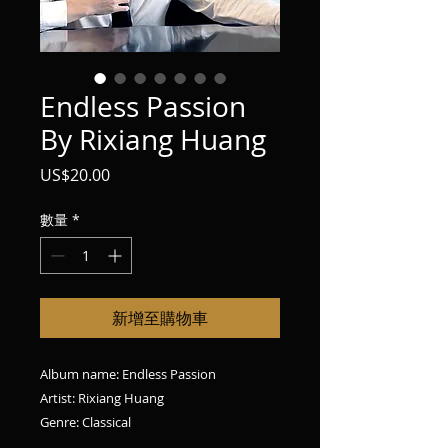
Endless Passion
By Rixiang Huang
價
US$20.00
格
數量
*
新增至購物車
Album name: Endless Passion
Artist: Rixiang Huang
Genre: Classical