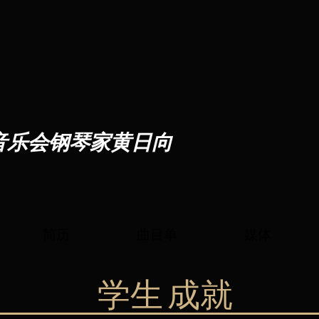
音乐会钢琴家黄日向
简历
曲目单
媒体
学生
成就